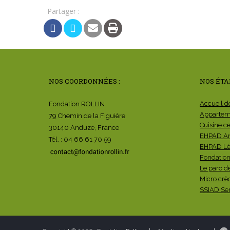
Partager :
NOS COORDONNÉES :
NOS ÉTA
Accueil d
Fondation ROLLIN
Apparteme
79 Chemin de la Figuière
Cuisine c
30140 Anduze, France
EHPAD A
Tél. : 04 66 61 70 59
EHPAD Lé
Fondation
Le parc d
Micro crè
SSIAD Ser