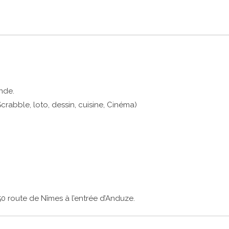
nde.
abble, loto, dessin, cuisine, Cinéma)
650 route de Nîmes à l’entrée d’Anduze.