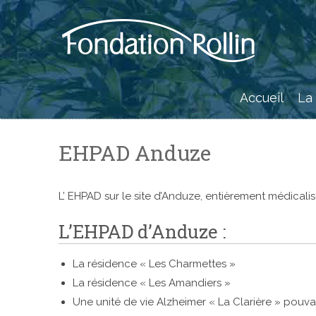
Skip
to
content
Accueil
La
EHPAD Anduze
L’ EHPAD sur le site d’Anduze, entièrement médicalisé
L’EHPAD d’Anduze :
La résidence « Les Charmettes »
La résidence « Les Amandiers »
Une unité de vie Alzheimer « La Clarière » pouvan