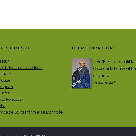
BLISSEMENTS :
LE PASTEUR ROLLIN :
e jour
« Si l'Éternel ne bâtit l
nts locatifs individuels
Ceux qui la bâtissent tra
entrale
en vain »
nduze
Psaume 127
dignan
 infos
e la Fondation
che
vice de Soins Infirmiers à Domicile