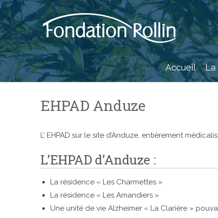
Skip
to
content
Accueil
La
EHPAD Anduze
L’ EHPAD sur le site d’Anduze, entièrement médicalisé
L’EHPAD d’Anduze :
La résidence « Les Charmettes »
La résidence « Les Amandiers »
Une unité de vie Alzheimer « La Clarière » pouvan