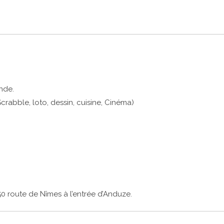
nde.
abble, loto, dessin, cuisine, Cinéma)
650 route de Nîmes à l’entrée d’Anduze.