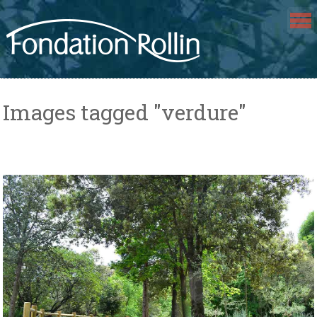
Skip
to
content
Images tagged "verdure"