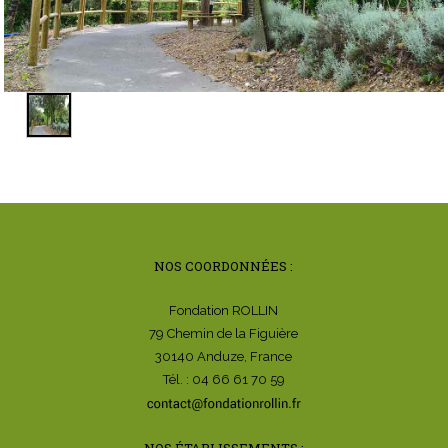
NOS COORDONNÉES :
Fondation ROLLIN
79 Chemin de la Figuière
30140 Anduze, France
Tél. : 04 66 61 70 59
NOS ÉTABLISSEMENTS :