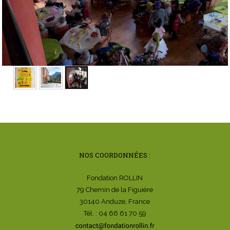
NOS COORDONNÉES :
Fondation ROLLIN
79 Chemin de la Figuière
30140 Anduze, France
Tél. : 04 66 61 70 59