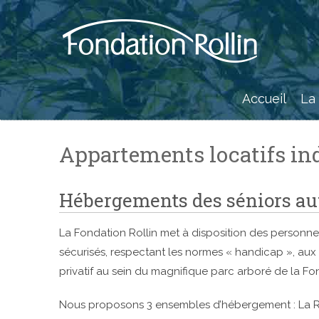
Skip
to
content
Accueil
La
Appartements locatifs in
Hébergements des séniors a
La Fondation Rollin met à disposition des personne
sécurisés, respectant les normes « handicap », aux 
privatif au sein du magnifique parc arboré de la Fo
Nous proposons 3 ensembles d’hébergement : La Rés