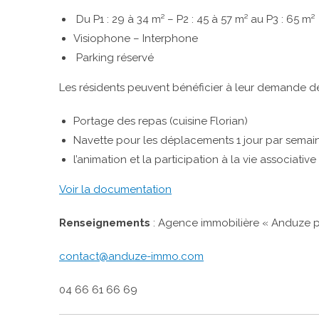
Du P1 : 29 à 34 m² – P2 : 45 à 57 m² au P3 : 65 m²
Visiophone – Interphone
Parking réservé
Les résidents peuvent bénéficier à leur demande des
Portage des repas (cuisine Florian)
Navette pour les déplacements 1 jour par semai
l’animation et la participation à la vie associativ
Voir la documentation
Renseignements
: Agence immobilière « Anduze po
contact@anduze-immo.com
04 66 61 66 69