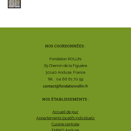
NOS COORDONNÉES :
Fondation ROLLIN
79 Chemin de la Figuière
30140 Anduze, France
Tél. : 04 66 61 70 59
NOS ÉTABLISSEMENTS :
Accueil de jour
Appartements locatifs individuels
Cuisine centrale
EHPAD Anduze