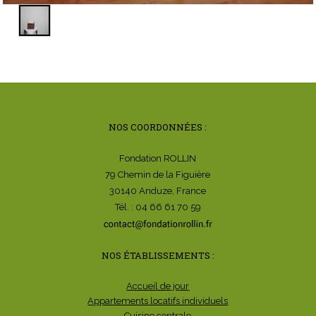
NOS COORDONNÉES :
Fondation ROLLIN
79 Chemin de la Figuière
30140 Anduze, France
Tél. : 04 66 61 70 59
NOS ÉTABLISSEMENTS :
Accueil de jour
Appartements locatifs individuels
Cuisine centrale