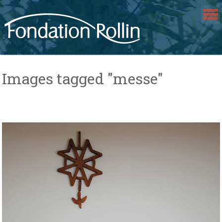
Skip
to
content
Images tagged "messe"