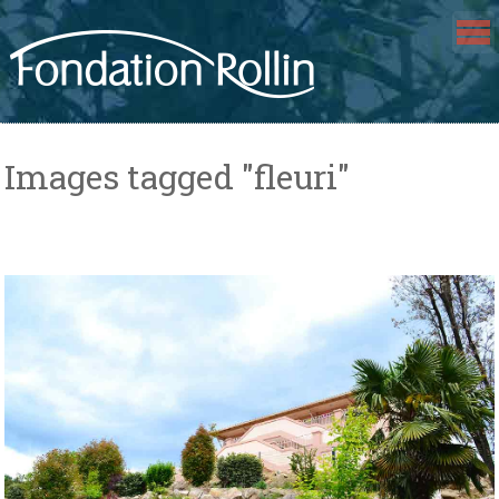
Skip
to
content
Images tagged "fleuri"