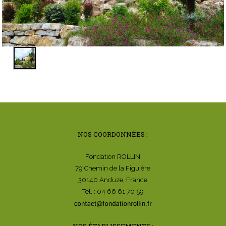
NOS COORDONNÉES :
Fondation ROLLIN
79 Chemin de la Figuière
30140 Anduze, France
Tél. : 04 66 61 70 59
NOS ÉTABLISSEMENTS :