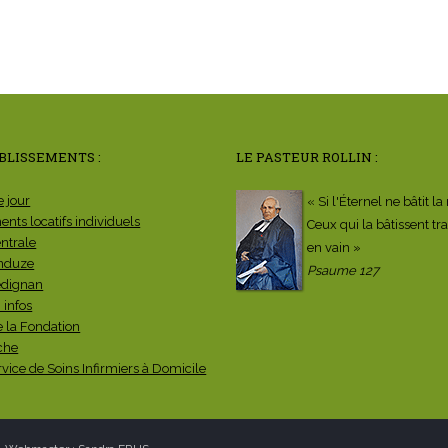
BLISSEMENTS :
LE PASTEUR ROLLIN :
e jour
« Si l'Éternel ne bâtit l
nts locatifs individuels
Ceux qui la bâtissent tra
entrale
en vain »
nduze
Psaume 127
dignan
 infos
e la Fondation
che
vice de Soins Infirmiers à Domicile