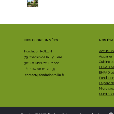
NOS COORDONNÉES :
NOS ÉTA
Accueil d
Fondation ROLLIN
Apparteme
79 Chemin de la Figuière
Cuisine c
30140 Anduze, France
EHPAD A
Tél. : 04 66 61 70 59
EHPAD Lé
Fondation
Le parc d
Micro crè
SSIAD Ser