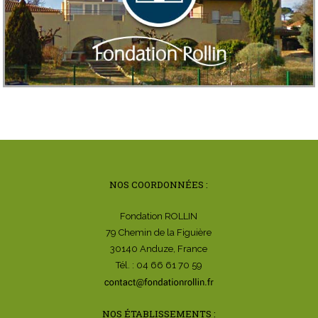
NOS COORDONNÉES :
Fondation ROLLIN
79 Chemin de la Figuière
30140 Anduze, France
Tél. : 04 66 61 70 59
NOS ÉTABLISSEMENTS :